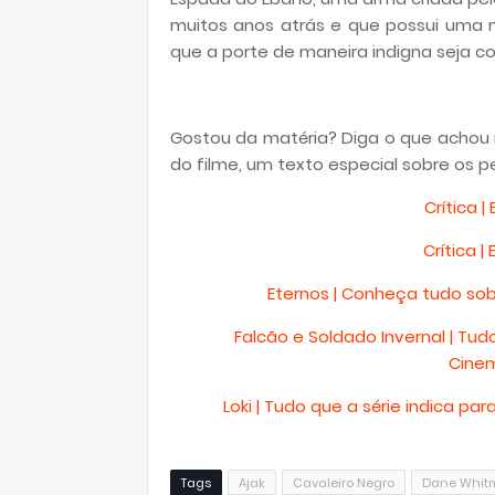
muitos anos atrás e que possui uma
que a porte de maneira indigna seja 
Gostou da matéria? Diga o que achou n
do filme, um texto especial sobre os p
Crítica |
Crítica |
Eternos | Conheça tudo so
Falcão e Soldado Invernal | Tud
Cinem
Loki | Tudo que a série indica p
Tags
Ajak
Cavaleiro Negro
Dane Whit