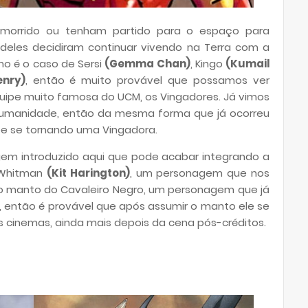
morrido ou tenham partido para o espaço para
 deles decidiram continuar vivendo na Terra com a
o é o caso de Sersi
(Gemma Chan)
, Kingo
(Kumail
enry)
, então é muito provável que possamos ver
quipe muito famosa do UCM, os Vingadores. Já vimos
humanidade, então da mesma forma que já ocorreu
be se tornando uma Vingadora.
em introduzido aqui que pode acabar integrando a
 Whitman
(Kit Harington)
, um personagem que nos
 o manto do Cavaleiro Negro, um personagem que já
, então é provável que após assumir o manto ele se
cinemas, ainda mais depois da cena pós-créditos.