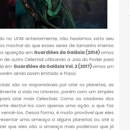
do no UCM anteriormente, não havíamos visto seu
s mostrar do que esses seres de tamanho imenso
ira aparição em
Guardiões da Galáxia (2014)
vimos
de outro Celestial utilizando a Joia do Poder para
 Já em
Guardiões da Galáxia Vol. 2 (2017)
vimos um
porém ainda assim limitado e fraco.
iais são os responsáveis por criar os planetas, as
ipalmente a vida no Universo, porém com um simples
s para criar mais Celestiais. Como os criadores dos
mente destruí-los com apenas uma ação, o que faz
vencê-los. Dessa forma, é muito provável que eles
presentar uma ameaça a alguns planetas ou até a
dizer que eles são a ameaça mais poderosa que já