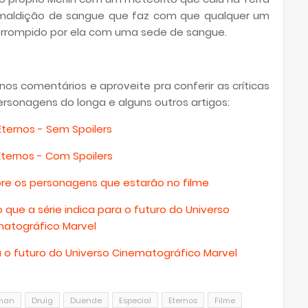
 maldição de sangue que faz com que qualquer um
corrompido por ela com uma sede de sangue.
os comentários e aproveite pra conferir as críticas
ersonagens do longa e alguns outros artigos:
 Eternos - Sem Spoilers
 Eternos - Com Spoilers
bre os personagens que estarão no filme
o que a série indica para o futuro do Universo
atográfico Marvel
ara o futuro do Universo Cinematográfico Marvel
man
Druig
Duende
Especial
Eternos
Filme