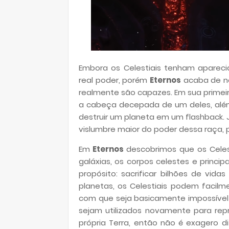
Embora os Celestiais tenham apareci
real poder, porém
Eternos
acaba de no
realmente são capazes. Em sua prime
a cabeça decepada de um deles, além 
destruir um planeta em um flashback.
vislumbre maior do poder dessa raça, 
Em
Eternos
descobrimos que os Celest
galáxias, os corpos celestes e princ
propósito: sacrificar bilhões de vida
planetas, os Celestiais podem facil
com que seja basicamente impossível 
sejam utilizados novamente para re
própria Terra, então não é exagero 