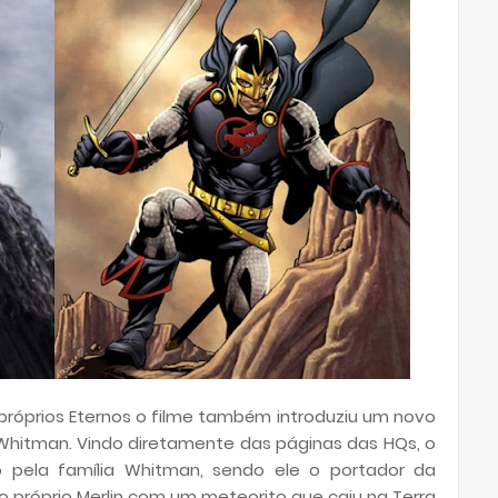
 próprios Eternos o filme também introduziu um novo
hitman. Vindo diretamente das páginas das HQs, o
o pela família Whitman, sendo ele o portador da
 próprio Merlin com um meteorito que caiu na Terra