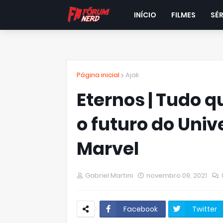
INÍCIO
FILMES
SÉR
Página inicial
Ajak
Eternos | Tudo q
o futuro do Uni
Marvel
Gabriel Martini
novembro 09, 2021
Facebook
Twitter