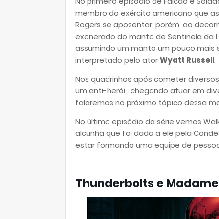
No primeiro episódio de Falcão e Sold
membro do exército americano que as
Rogers se aposentar, porém, ao decor
exonerado do manto de Sentinela da 
assumindo um manto um pouco mais so
interpretado pelo ator
Wyatt Russell
.
Nos quadrinhos após cometer diverso
um anti-herói, chegando atuar em div
falaremos no próximo tópico dessa ma
No último episódio da série vemos Wa
alcunha que foi dada a ele pela Conde
estar formando uma equipe de pessoa
Thunderbolts e Madame