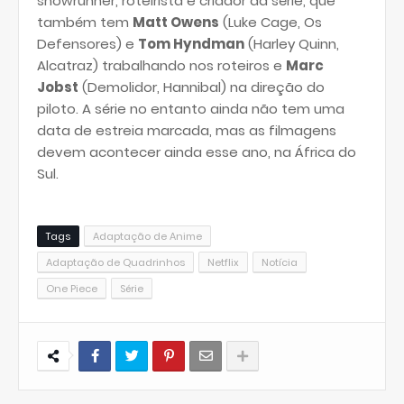
showrunner, roteirista e criador da série, que
também tem
Matt Owens
(Luke Cage, Os
Defensores) e
Tom Hyndman
(Harley Quinn,
Alcatraz) trabalhando nos roteiros e
Marc
Jobst
(Demolidor, Hannibal) na direção do
piloto. A série no entanto ainda não tem uma
data de estreia marcada, mas as filmagens
devem acontecer ainda esse ano, na África do
Sul.
Tags
Adaptação de Anime
Adaptação de Quadrinhos
Netflix
Notícia
One Piece
Série