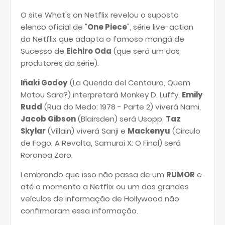
O site What's on Netflix revelou o suposto
elenco oficial de "
One Piece
", série live-action
da Netflix que adapta o famoso mangá de
Sucesso de
Eichiro Oda
(que será um dos
produtores da série).
Iñaki Godoy
(La Querida del Centauro, Quem
Matou Sara?) interpretará Monkey D. Luffy,
Emily
Rudd
(Rua do Medo: 1978 - Parte 2) viverá Nami,
Jacob Gibson
(Blairsden) será Usopp,
Taz
Skylar
(Villain) viverá Sanji e
Mackenyu
(Circulo
de Fogo: A Revolta, Samurai X: O Final) será
Roronoa Zoro.
Lembrando que isso não passa de um
RUMOR
e
até o momento a Netflix ou um dos grandes
veículos de informação de Hollywood não
confirmaram essa informação.