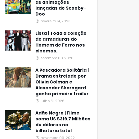
as animações
lançadas de Scooby-
Doo
fevereiro 14, 2023
Lista | Toda a coleção
de armaduras do
Homem de Ferro nos
cinemas.
setembro 08, 2020
A Pescadora Solitária |
Drama estrelado por
Olivia Colman e
Alexander Skarsgard
ganha primeiro trailer
julho 31, 2026
Adão Negro | Filme
soma US $319.7 Milhões
de dólares na
bilheteria total
novembro 06, 2022