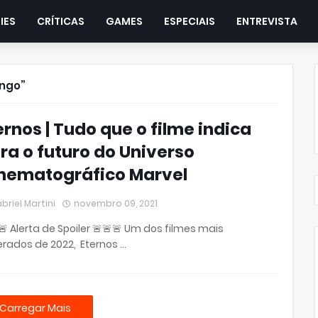
IES
CRÍTICAS
GAMES
ESPECIAIS
ENTREVISTA
ingo
ernos | Tudo que o filme indica
ra o futuro do Universo
nematográfico Marvel
briel Martini
novembro 09, 2021
🚨 Alerta de Spoiler 🚨🚨🚨 Um dos filmes mais
rados de 2022, Eternos …
Carregar Mais