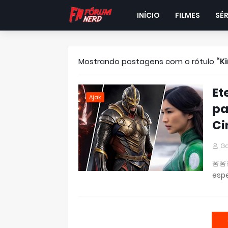
INÍCIO
FILMES
SÉR
Mostrando postagens com o rótulo
K
Et
Ajak
pa
Ci
Ga
🚨🚨
espe