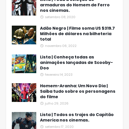
armaduras do Homem de Ferro
nos cinemas.
setembro 08, 2020
Adão Negro | Filme soma US $319.7
Milhões de dólares na bilheteria
total
novembro 06, 2022
Lista | Conheça todas as
animações lançadas de Scooby-
Doo
fevereiro 14, 2023
Homem-Aranha: Um Novo Dia |
Saiba tudo sobre os personagens
do filme
julho 29, 2026
Lista | Todos os trajes do Capitão
America nos cinemas.
setembro 17, 2020