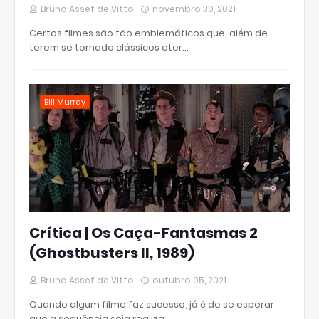
Bruno Assef de Vitto
novembro 30, 2021
Certos filmes são tão emblemáticos que, além de
terem se tornado clássicos eter…
Bill Murray
Crítica | Os Caça-Fantasmas 2
(Ghostbusters II, 1989)
Bruno Assef de Vitto
outubro 05, 2021
Quando algum filme faz sucesso, já é de se esperar
que a sequência seja realiza…