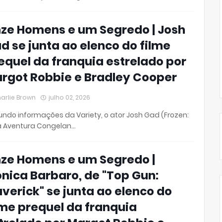
ze Homens e um Segredo | Josh
d se junta ao elenco do filme
equel da franquia estrelado por
rgot Robbie e Bradley Cooper
arlie Brown
julho 02, 2026
ndo informações da Variety, o ator Josh Gad (Frozen:
 Aventura Congelan…
ze Homens e um Segredo |
nica Barbaro, de "Top Gun:
verick" se junta ao elenco do
lme prequel da franquia