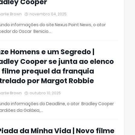
adley Cooper
arlie Brown
novembro 04, 2025
ndo informações do site Nexus Point News, o ator
edor do Oscar Benicio…
ze Homens e um Segredo |
adley Cooper se junta ao elenco
 filme prequel da franquia
trelado por Margot Robbie
arlie Brown
outubro 10, 2025
ndo informações do Deadline, o ator Bradley Cooper
rdiões da Galáxia,…
Piada da Minha Vida | Novo filme