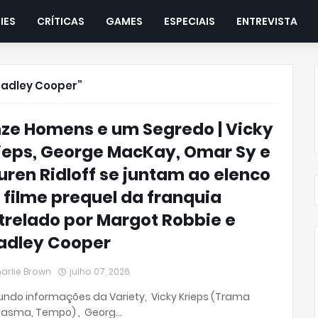
IES
CRÍTICAS
GAMES
ESPECIAIS
ENTREVISTA
radley Cooper
ze Homens e um Segredo | Vicky
ieps, George MacKay, Omar Sy e
uren Ridloff se juntam ao elenco
 filme prequel da franquia
trelado por Margot Robbie e
adley Cooper
arlie Brown
julho 07, 2026
ndo informações da Variety, Vicky Krieps (Trama
tasma, Tempo) , Georg…