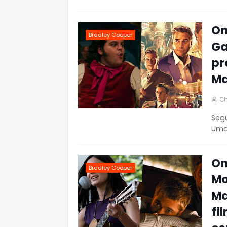
On
Bradley Cooper
Ga
pr
Ma
Ch
Segu
Uma
On
Bradley Cooper
Mo
Ma
fi