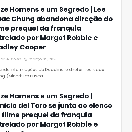
ze Homens e um Segredo | Lee
aac Chung abandona direção do
lme prequel da franquia
trelado por Margot Robbie e
adley Cooper
arlie Brown
março 05, 2026
ndo informações do Deadline, o diretor Lee Isaac
g (Minari: Em Busca …
ze Homens e um Segredo |
nicio del Toro se junta ao elenco
 filme prequel da franquia
trelado por Margot Robbie e