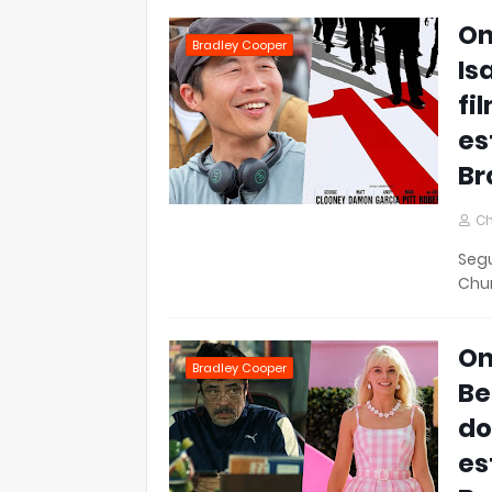
On
Bradley Cooper
Is
fi
es
Br
Ch
Segu
Chun
On
Bradley Cooper
Be
do
es