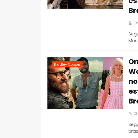
es
Br
Ch
Segu
Mon
On
Bradley Cooper
Wa
no
es
Br
Ch
Segu
bras