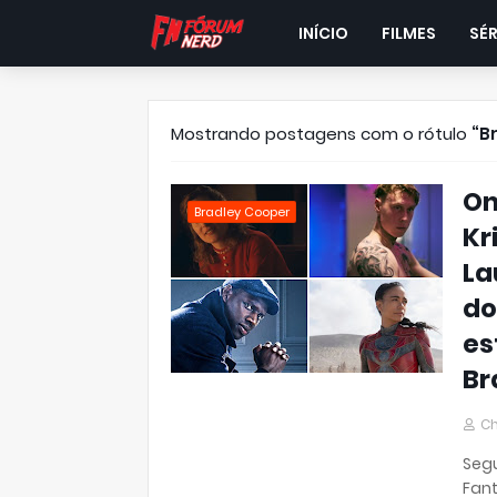
INÍCIO
FILMES
SÉR
Mostrando postagens com o rótulo
B
On
Bradley Cooper
Kr
La
do
es
Br
Ch
Segu
Fan