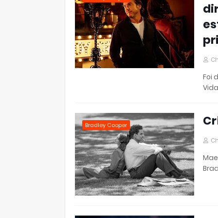
di
es
pr
Ch
Foi 
Vida
Cr
Bradley Cooper
Ch
Maes
Brad