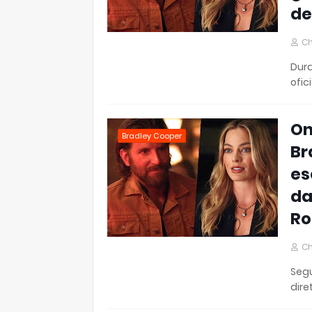
de
Ch
Dura
ofic
On
Bradley Cooper
Br
es
da
Ro
Ch
Segu
dire