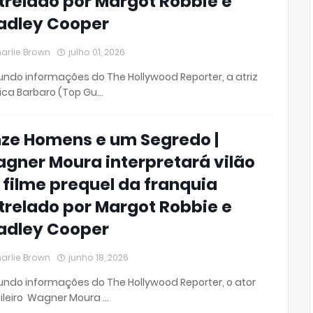
trelado por Margot Robbie e
adley Cooper
arlie Brown
julho 01, 2026
ndo informações do The Hollywood Reporter, a atriz
ica Barbaro (Top Gu…
ze Homens e um Segredo |
gner Moura interpretará vilão
 filme prequel da franquia
trelado por Margot Robbie e
adley Cooper
arlie Brown
junho 18, 2026
ndo informações do The Hollywood Reporter, o ator
ileiro Wagner Moura …