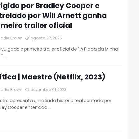
rigido por Bradley Cooper e
trelado por Will Arnett ganha
imeiro trailer oficial
arlie Brown
agosto 27, 2025
divulgado o primeiro trailer oficial de " A Piada da Minha
 "…
ítica | Maestro (Netflix, 2023)
arlie Brown
dezembro 01, 2023
tro apresenta uma linda história real contada por
ley Cooper enterrada …