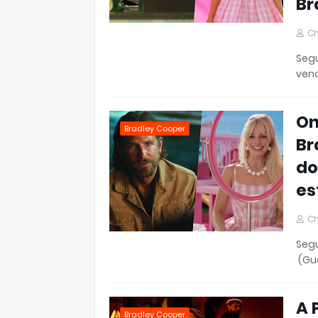
Br
Ch
Segu
venc
On
Bradley Cooper
Br
do
es
Ch
Segu
(Gua
A 
Bradley Cooper