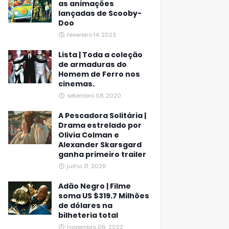
as animações
lançadas de Scooby-
Doo
fevereiro 14, 2023
Lista | Toda a coleção
de armaduras do
Homem de Ferro nos
cinemas.
setembro 08, 2020
A Pescadora Solitária |
Drama estrelado por
Olivia Colman e
Alexander Skarsgard
ganha primeiro trailer
julho 31, 2026
Adão Negro | Filme
soma US $319.7 Milhões
de dólares na
bilheteria total
novembro 06, 2022