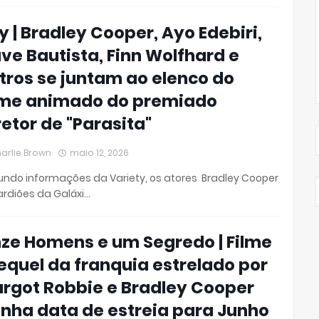
ly | Bradley Cooper, Ayo Edebiri,
ve Bautista, Finn Wolfhard e
tros se juntam ao elenco do
lme animado do premiado
retor de "Parasita"
arlie Brown
maio 12, 2026
ndo informações da Variety, os atores Bradley Cooper
rdiões da Galáxi…
ze Homens e um Segredo | Filme
equel da franquia estrelado por
rgot Robbie e Bradley Cooper
nha data de estreia para Junho