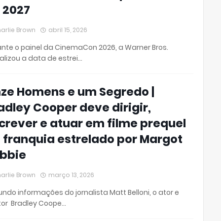
 2027
arlie Brown
abril 15, 2026
nte o painel da CinemaCon 2026, a Warner Bros.
ializou a data de estrei…
ze Homens e um Segredo |
adley Cooper deve dirigir,
crever e atuar em filme prequel
 franquia estrelado por Margot
bbie
arlie Brown
março 13, 2026
ndo informações do jornalista Matt Belloni, o ator e
tor Bradley Coope…