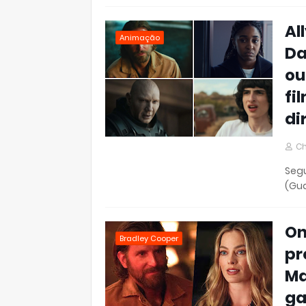
Al
Animação
Da
ou
fi
di
Ch
Segu
(Gua
On
Bradley Cooper
pr
Ma
ga