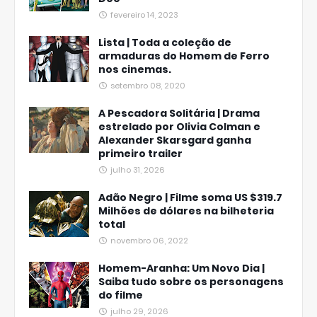
fevereiro 14, 2023
Lista | Toda a coleção de
armaduras do Homem de Ferro
nos cinemas.
setembro 08, 2020
A Pescadora Solitária | Drama
estrelado por Olivia Colman e
Alexander Skarsgard ganha
primeiro trailer
julho 31, 2026
Adão Negro | Filme soma US $319.7
Milhões de dólares na bilheteria
total
novembro 06, 2022
Homem-Aranha: Um Novo Dia |
Saiba tudo sobre os personagens
do filme
julho 29, 2026