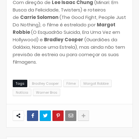
Com direção de
Lee Isaac Chung
(Minari: Em
Busca da Felicidade, Twisters) e
roteiros
de
Carrie Solomon
(The Good Fight, People Just
Do Nothing), o filme é estrelado por
Margot
Robbie
(O Esquadrão Suicida, Era Uma Vez em
Hollywood) e
Bradley Cooper
(Guardiões da
Galáxia, Nasce uma Estrela)
, mas ainda não tem
previsão de estreia ou para começar as suas
filmagens.
Tags
Bradley Cooper
Filme
Margot Robbie
Notícia
Warner Bros