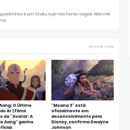
 quadrinhos e um Otaku sujo nas horas vagas. Não me
ror.
Mostrar mais
Aang: O Último
"Moana 3" está
do Ar | Filme
oficialmente em
 de "Avatar: A
desenvolvimento pela
de Aang" ganha
Disney, confirma Dwayne
oficial
Johnson