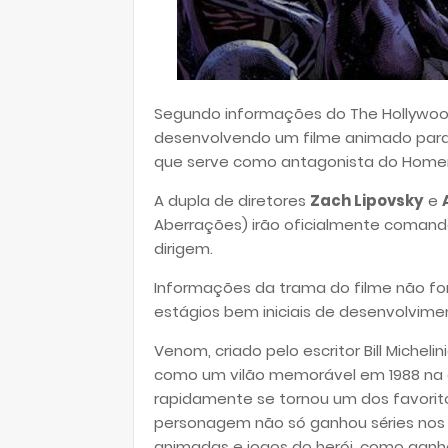
Segundo informações do The Hollywood
desenvolvendo um filme animado para
que serve como antagonista do Hom
A dupla de diretores
Zach Lipovsky
e
Aberrações) irão oficialmente comanda
dirigem.
Informações da trama do filme não for
estágios bem iniciais de desenvolvime
Venom, criado pelo escritor Bill Micheli
como um vilão memorável em 1988 na e
rapidamente se tornou um dos favorito
personagem não só ganhou séries nos qu
animadas e jogos do herói, como ganho