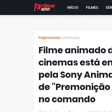
INÍCIO
FILMES
SÉR
Página inicial
Animação
Filme animado 
cinemas está e
pela Sony Anima
de "Premonição 
no comando