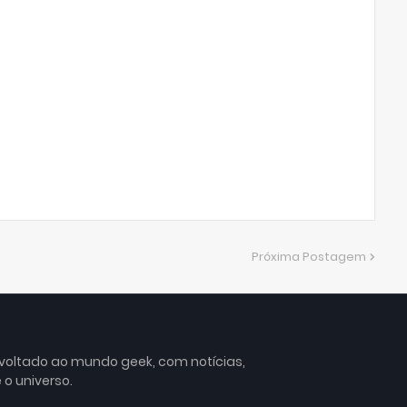
Próxima Postagem
 voltado ao mundo geek, com notícias,
 o universo.