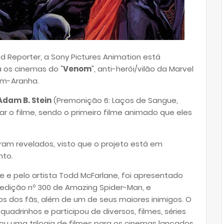
 Reporter, a Sony Pictures Animation está
 os cinemas do "
Venom
", anti-herói/vilão da Marvel
em-Aranha.
Adam B. Stein
(Premonição 6: Laços de Sangue,
r o filme, sendo o primeiro filme animado que eles
am revelados, visto que o projeto está em
nto.
nie e pelo artista Todd McFarlane, foi apresentado
dição nº 300 de Amazing Spider-Man, e
s dos fãs, além de um de seus maiores inimigos. O
adrinhos e participou de diversos, filmes, séries
u uma trilogia de filmes para os cinemas lançados