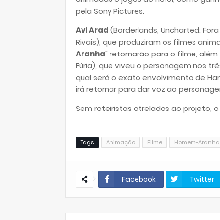
pela Sony Pictures.
Avi Arad
(Borderlands, Uncharted: For
Rivais), que produziram os filmes anim
Aranha
" retornarão para o filme, além
Fúria), que viveu o personagem nos trê
qual será o exato envolvimento de Har
irá retornar para dar voz ao personag
Sem roteiristas atrelados ao projeto, o
Tags
Animação
Filme
Homem-Aranha
Facebook
Twitter