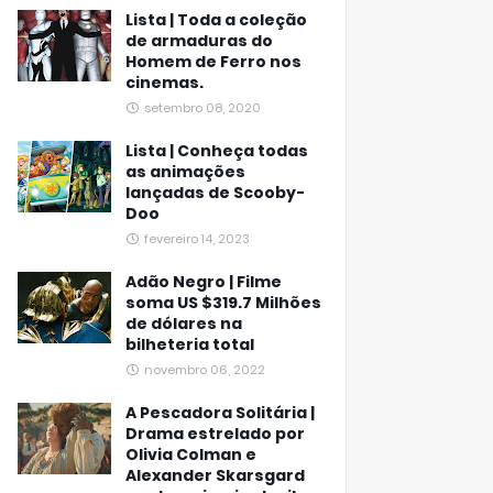
Lista | Toda a coleção
de armaduras do
Homem de Ferro nos
cinemas.
setembro 08, 2020
Lista | Conheça todas
as animações
lançadas de Scooby-
Doo
fevereiro 14, 2023
Adão Negro | Filme
soma US $319.7 Milhões
de dólares na
bilheteria total
novembro 06, 2022
A Pescadora Solitária |
Drama estrelado por
Olivia Colman e
Alexander Skarsgard