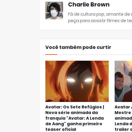
Charlie Brown
Fã de cultura pop, amante de
peça para assistir filmes de ter
Você também pode curtir
Avatar: Os Sete Refúgios |
Avatar 
Nova série animada da
Mestre 
franquia "Avatar: A Lenda
animado
de Aang" ganha primeiro
Lenda 
teaser oficial
trailer 