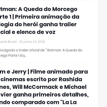
tman: A Queda do Morcego
rte 1 | Primeira animação da
ilogia do herói ganha trailer
icial e elenco de voz
arlie Brown
junho 24, 2026
divulgado o trailer oficial de " Batman: A Queda do
ego Parte 1 &q…
m e Jerry | Filme animado para
 cinemas escrito por Rashida
nes, Will McCormack e Michael
vier ganha primeiros detalhes,
ndo comparado com "La La