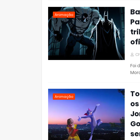
Ba
Animação
Pa
tr
of
Ch
Foi 
Morc
To
Animação
os
Jo
Go
se