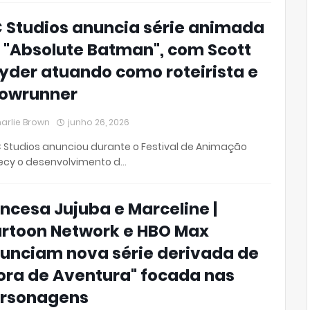
 Studios anuncia série animada
 "Absolute Batman", com Scott
yder atuando como roteirista e
owrunner
arlie Brown
junho 26, 2026
 Studios anunciou durante o Festival de Animação
ecy o desenvolvimento d…
incesa Jujuba e Marceline |
rtoon Network e HBO Max
unciam nova série derivada de
ora de Aventura" focada nas
rsonagens