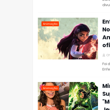
divu
En
Animação
No
An
of
Ch
Foi 
Enfe
Mi
Animação
Su
"M
Je