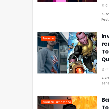
Ch
A Ca
Fest
In
Amazon
re
Te
Qu
Ch
A Am
séri
Ba
Amazon Prime Video
Te