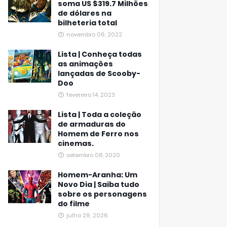
soma US $319.7 Milhões
de dólares na
bilheteria total
novembro 06, 2022
Lista | Conheça todas
as animações
lançadas de Scooby-
Doo
fevereiro 14, 2023
Lista | Toda a coleção
de armaduras do
Homem de Ferro nos
cinemas.
setembro 08, 2020
Homem-Aranha: Um
Novo Dia | Saiba tudo
sobre os personagens
do filme
julho 29, 2026