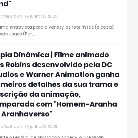
nd"
arlie Brown
junho 23, 2026
ma entrevista para a Variety, os roteiristas (e casal)
ida Jones (Par…
pla Dinâmica | Filme animado
s Robins desenvolvido pela DC
udios e Warner Animation ganha
imeiros detalhes da sua trama e
scrição da animação,
mparada com "Homem-Aranha
 Aranhaverso"
arlie Brown
junho 23, 2026
nte o Festival de Animação Annecy, o The Wrap