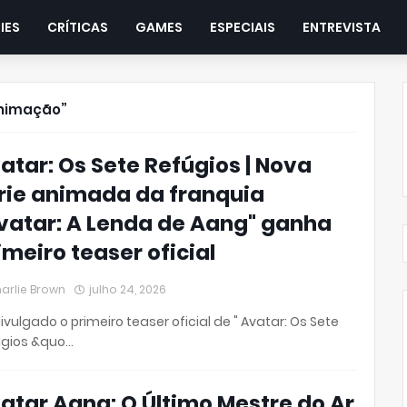
IES
CRÍTICAS
GAMES
ESPECIAIS
ENTREVISTA
nimação
atar: Os Sete Refúgios | Nova
rie animada da franquia
vatar: A Lenda de Aang" ganha
imeiro teaser oficial
arlie Brown
julho 24, 2026
divulgado o primeiro teaser oficial de " Avatar: Os Sete
úgios &quo…
atar Aang: O Último Mestre do Ar