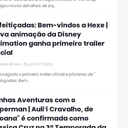
lgou novos detalhes de &q…
feitiçadas: Bem-vindos a Hexe |
va animação da Disney
imation ganha primeiro trailer
icial
arlie Brown
junho 17, 2026
divulgado o primeiro trailer oficial e pôsteres de "
itiçadas: Bem…
nhas Aventuras com o
perman | Auliʻi Cravalho, de
oana" é confirmada como
ssica Cruz na 3ª Temporada da