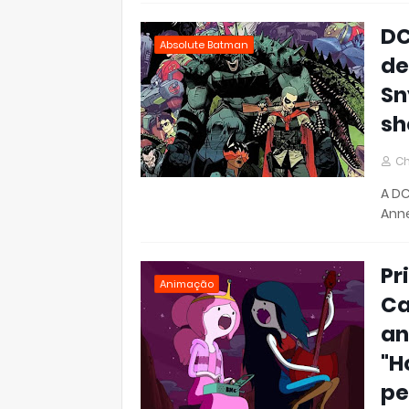
DC
Absolute Batman
de
Sn
sh
Ch
A DC
Ann
Pr
Animação
Ca
an
"H
pe