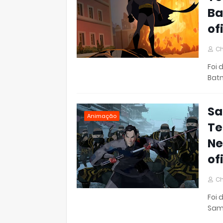
Ba
of
Ch
Foi 
Bat
Sa
Animação
Te
Ne
of
Ch
Foi 
Sam