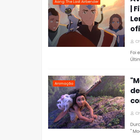
Aang: The Last Airbender
| 
Le
of
Ch
Foi 
Últi
"M
Animação
de
co
Ch
Dura
" Mo