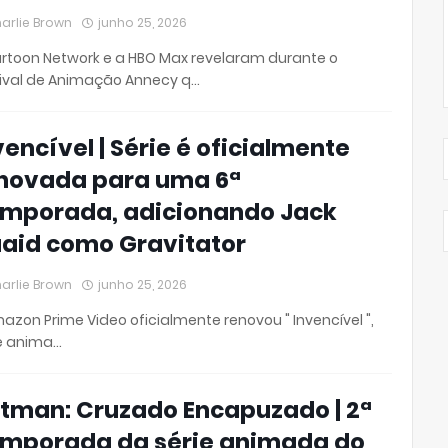
arlie Brown
junho 25, 2026
rtoon Network e a HBO Max revelaram durante o
ival de Animação Annecy q…
vencível | Série é oficialmente
novada para uma 6ª
mporada, adicionando Jack
aid como Gravitator
arlie Brown
junho 25, 2026
azon Prime Video oficialmente renovou " Invencível ",
e anima…
tman: Cruzado Encapuzado | 2ª
mporada da série animada do