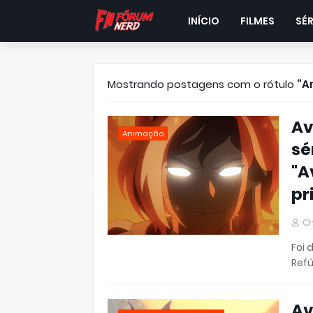
INÍCIO
FILMES
SÉR
Mostrando postagens com o rótulo
A
Av
Animação
sé
"A
pr
Ch
Foi 
Ref
Av