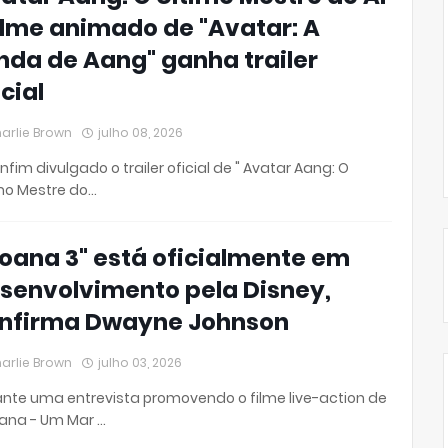
Filme animado de "Avatar: A
nda de Aang" ganha trailer
icial
arlie Brown
julho 08, 2026
enfim divulgado o trailer oficial de " Avatar Aang: O
mo Mestre do…
oana 3" está oficialmente em
senvolvimento pela Disney,
nfirma Dwayne Johnson
arlie Brown
julho 03, 2026
nte uma entrevista promovendo o filme live-action de
ana - Um Mar …