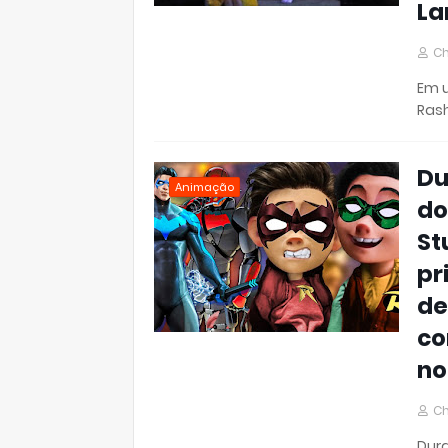
La
Ch
Em u
Rash
Du
Animação
do
St
pr
de
co
no
Ch
Dura