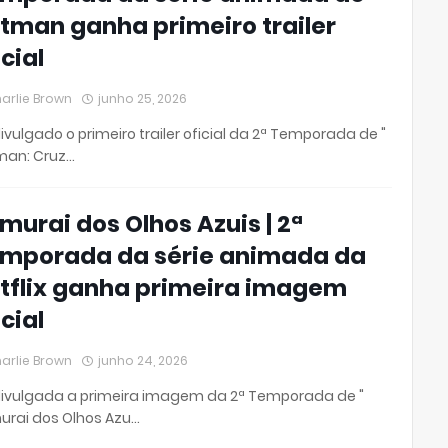
tman ganha primeiro trailer
icial
arlie Brown
junho 25, 2026
divulgado o primeiro trailer oficial da 2ª Temporada de "
man: Cruz…
murai dos Olhos Azuis | 2ª
mporada da série animada da
tflix ganha primeira imagem
icial
arlie Brown
junho 24, 2026
divulgada a primeira imagem da 2ª Temporada de "
urai dos Olhos Azu…