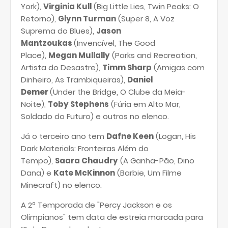
York),
Virginia Kull
(Big Little Lies, Twin Peaks: O
Retorno),
Glynn Turman
(Super 8, A Voz
Suprema do Blues),
Jason
Mantzoukas
(Invencível, The Good
Place),
Megan Mullally
(Parks and Recreation,
Artista do Desastre),
Timm Sharp
(Amigas com
Dinheiro, As Trambiqueiras),
Daniel
Demer
(Under the Bridge, O Clube da Meia-
Noite),
Toby Stephens
(Fúria em Alto Mar,
Soldado do Futuro) e outros no elenco.
Já o terceiro ano tem
Dafne Keen
(Logan, His
Dark Materials: Fronteiras Além do
Tempo),
Saara Chaudry
(A Ganha-Pão, Dino
Dana) e
Kate McKinnon
(Barbie, Um Filme
Minecraft) no elenco.
A 2ª Temporada de "Percy Jackson e os
Olimpianos" tem data de estreia marcada para