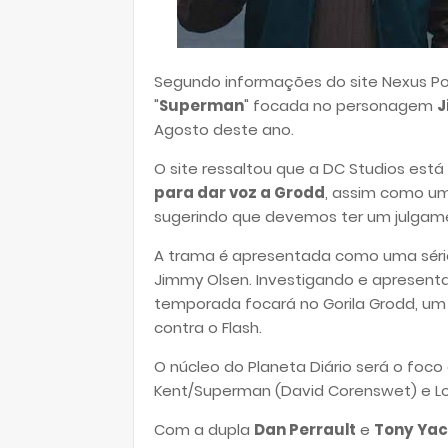
Segundo informações do site Nexus Poi
"
Superman
" focada no personagem
J
Agosto deste ano.
O site ressaltou que a DC Studios est
para dar voz a Grodd
, assim como um
sugerindo que devemos ter um julgame
A trama é apresentada como uma série
Jimmy Olsen. Investigando e apresenta
temporada focará no Gorila Grodd, um 
contra o Flash.
O núcleo do Planeta Diário será o foco 
Kent/Superman (
David Corenswet
) e L
Com a dupla
Dan Perrault
e
Tony Ya