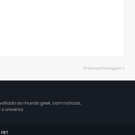
Próxima Postagem
 voltado ao mundo geek, com notícias,
 o universo.
d
FBT