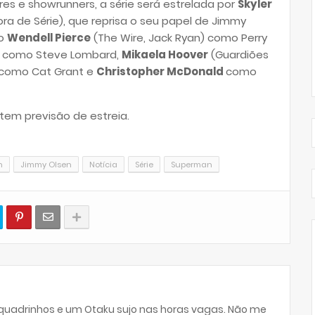
tores e showrunners, a série será estrelada por
Skyler
ra de Série)
, que reprisa o seu papel de Jimmy
ão
Wendell Pierce
(The Wire, Jack Ryan) como Perry
como Steve Lombard,
Mikaela Hoover
(Guardiões
) como Cat Grant e
Christopher McDonald
como
o tem previsão de estreia.
n
Jimmy Olsen
Notícia
Série
Superman
 quadrinhos e um Otaku sujo nas horas vagas. Não me