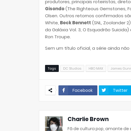
produtores, principais roteiristas, dire
Gisondo
(The Righteous Gemstones, Fo
Olsen. Outros retornos confirmados s
White,
Beck Bennett
(SNL, Zoolander 2)
da Galáxia Vol. 3, O Esquadrão Suicida
Ron Troupe
.
Sem um título oficial, a série ainda nã
Tags
DC Studios
HBO MAX
James Gun
Facebook
Twitter
Charlie Brown
Fã de cultura pop, amante de