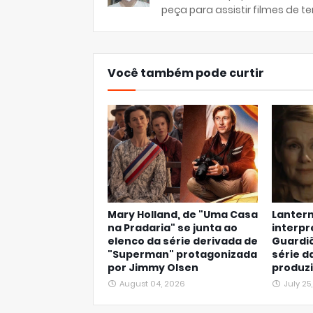
peça para assistir filmes de ter
Você também pode curtir
Mary Holland, de "Uma Casa
Lantern
na Pradaria" se junta ao
interpr
elenco da série derivada de
Guardiõ
"Superman" protagonizada
série d
por Jimmy Olsen
produz
August 04, 2026
July 25