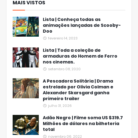
MAIS VISTOS
Lista | Conheça todas as
animações lançadas de Scooby-
Doo
fevereiro 14, 2023
Lista | Toda a coleção de
armaduras do Homem de Ferro
nos cinemas.
setembro 08, 2020
A Pescadora Solitária | Drama
estrelado por Olivia Colman e
Alexander Skarsgard ganha
primeiro trailer
julho 31, 2026
Adão Negro | Filme soma US $319.7
Milhões de dólares na bilheteria
total
novembro 06, 2022