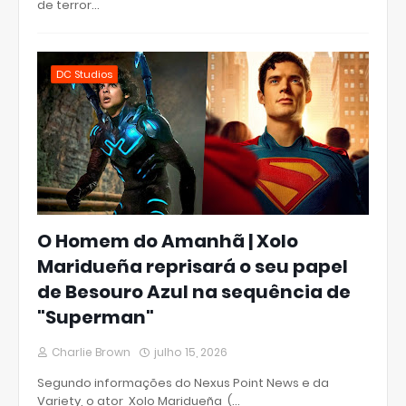
de terror…
DC Studios
O Homem do Amanhã | Xolo
Maridueña reprisará o seu papel
de Besouro Azul na sequência de
"Superman"
Charlie Brown
julho 15, 2026
Segundo informações do Nexus Point News e da
Variety, o ator Xolo Maridueña (…