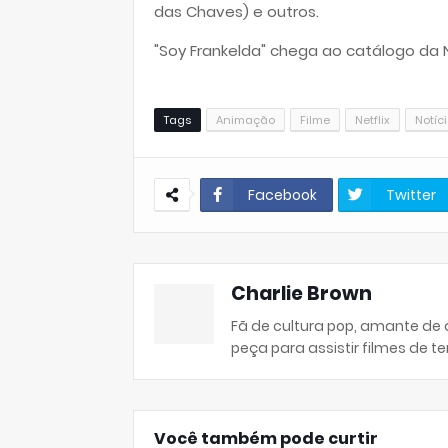
das Chaves) e outros.
"Soy Frankelda" chega ao catálogo da N
Tags
Animação
Filme
Netflix
Notíc
Facebook
Twitter
Charlie Brown
Fã de cultura pop, amante de
peça para assistir filmes de ter
Você também pode curtir