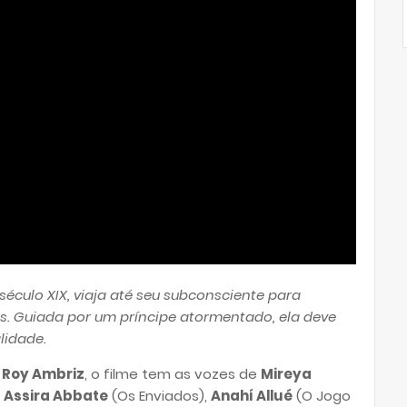
éculo XIX, viaja até seu subconsciente para
as. Guiada por um príncipe atormentado, ela deve
alidade.
e
Roy Ambriz
, o filme tem as vozes de
Mireya
,
Assira Abbate
(Os Enviados),
Anahí Allué
(O Jogo