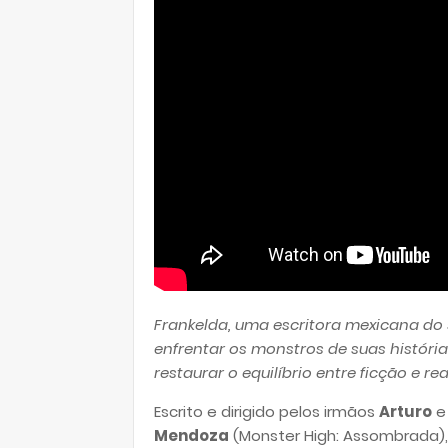
Frankelda, uma escritora mexicana do s
enfrentar os monstros de suas históri
restaurar o equilíbrio entre ficção e re
Escrito e dirigido pelos irmãos
Arturo
Mendoza
(Monster High: Assombrada)