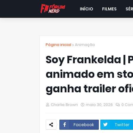
INÍCIO
FILMES
SÉR
Página inicial
Animação
Soy Frankelda | 
animado em sto
ganha trailer ofi
Charlie Brown
maio 30, 2026
0 Com
Facebook
Twitter