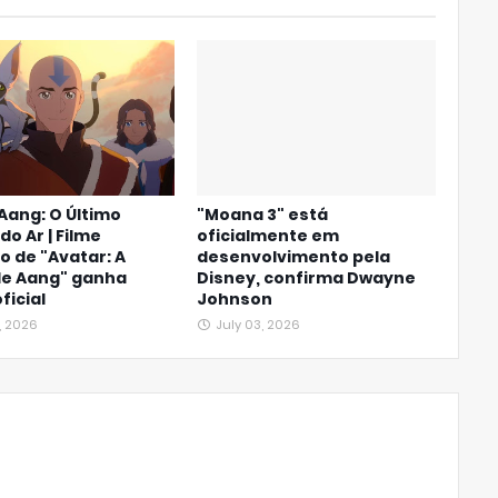
Aang: O Último
"Moana 3" está
do Ar | Filme
oficialmente em
 de "Avatar: A
desenvolvimento pela
de Aang" ganha
Disney, confirma Dwayne
oficial
Johnson
, 2026
July 03, 2026