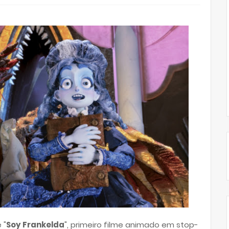
 "
Soy Frankelda
", primeiro filme animado em stop-