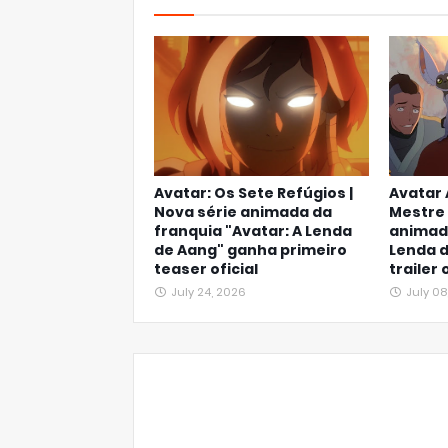
Avatar: Os Sete Refúgios |
Avatar 
Nova série animada da
Mestre 
franquia "Avatar: A Lenda
animado
de Aang" ganha primeiro
Lenda 
teaser oficial
trailer 
July 24, 2026
July 08