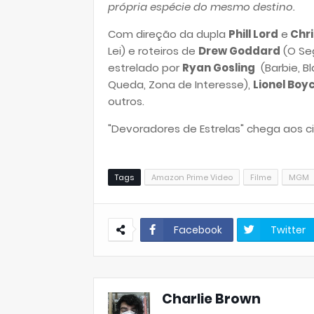
própria espécie do mesmo destino.
Com direção da dupla
Phill Lord
e
Chri
Lei) e roteiros de
Drew Goddard
(O Seg
estrelado por
Ryan Gosling
(Barbie, B
Queda, Zona de Interesse),
Lionel Boy
outros.
"Devoradores de Estrelas" chega aos c
Tags
Amazon Prime Video
Filme
MGM
Facebook
Twitter
Charlie Brown