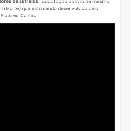
ores de Estrelas
", adaptação do livro de mesmo
em Marte) que está sendo desenvolvida pela
ctures. Confira: