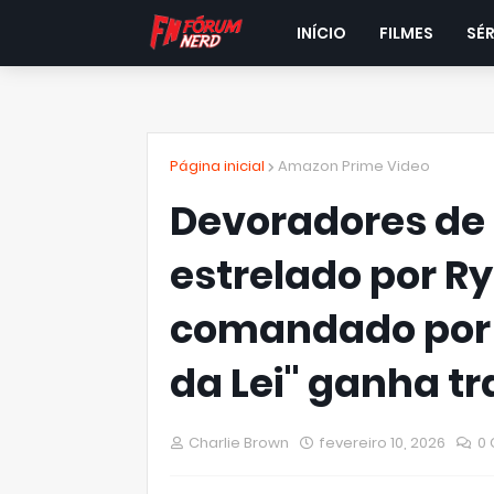
INÍCIO
FILMES
SÉR
Página inicial
Amazon Prime Video
Devoradores de E
estrelado por Ry
comandado por d
da Lei" ganha tra
Charlie Brown
fevereiro 10, 2026
0