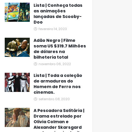
Lista | Conheça todas
as animações
lançadas de Scooby-
Doo
fevereiro 14, 2023
Adão Negro | Filme
soma US $319.7 Milhões
de dólares na
bilheteria total
novembro 06, 2022
Lista | Toda a coleção
de armaduras do
Homem de Ferro nos
cinemas.
setembro 08, 2020
A Pescadora Solitária |
Drama estrelado por
Olivia Colman e
Alexander Skarsgard