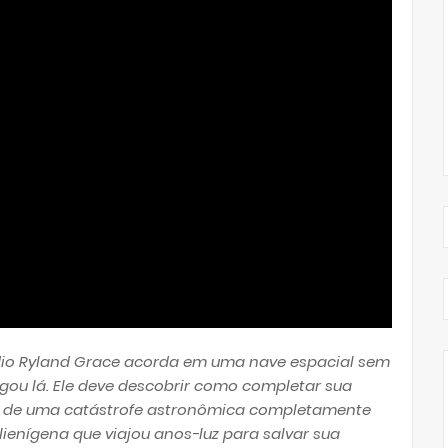
dio Ryland Grace acorda em uma nave espacial sem
gou lá. Ele deve descobrir como completar sua
rra de uma catástrofe astronômica completamente
ienígena que viajou anos-luz para salvar sua