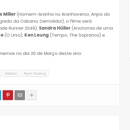
s Miller
(Homem-Aranha no Aranhaverso, Anjos da
redo da Cabana, Demolidor), o filme será
lade Runner 2049),
Sandra Hüller
(Anatomia de uma
ce
(O Urso),
Ken Leung
(Tempo, The Sopranos) e
inemas no dia 20 de Março deste ano.
Notícia
Ryan Gosling