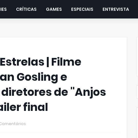
IES
CRÍTICAS
GAMES
ESPECIAIS
ENTREVISTA
strelas | Filme
an Gosling e
iretores de "Anjos
iler final
 Comentários