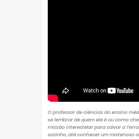
O professor de ciências do ensino mé
se lembrar de quem ele é ou como che
missão interestelar para salvar a Te
sozinho, até conhecer um misterioso al