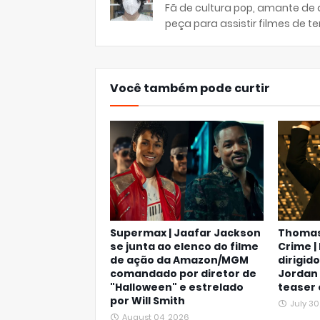
Fã de cultura pop, amante de
peça para assistir filmes de ter
Você também pode curtir
Supermax | Jaafar Jackson
Thomas
se junta ao elenco do filme
Crime |
de ação da Amazon/MGM
dirigid
comandado por diretor de
Jordan
"Halloween" e estrelado
teaser 
por Will Smith
July 30
August 04, 2026