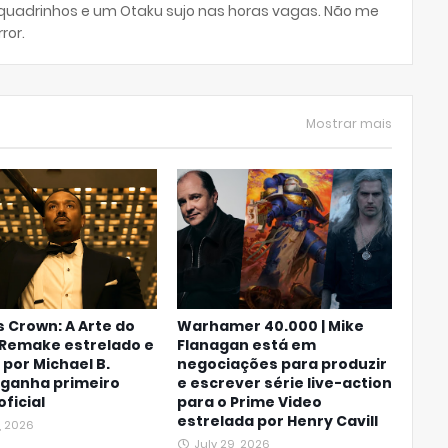
 quadrinhos e um Otaku sujo nas horas vagas. Não me
ror.
Mostrar mais
 Crown: A Arte do
Warhamer 40.000 | Mike
 Remake estrelado e
Flanagan está em
o por Michael B.
negociações para produzir
 ganha primeiro
e escrever série live-action
oficial
para o Prime Video
estrelada por Henry Cavill
, 2026
July 29, 2026