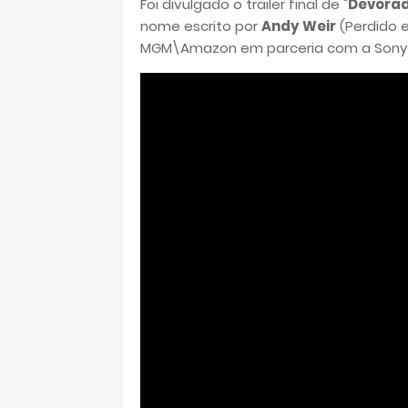
Foi divulgado o trailer final de "
Devorad
nome escrito por
Andy Weir
(Perdido 
MGM\Amazon em parceria com a Sony Pi