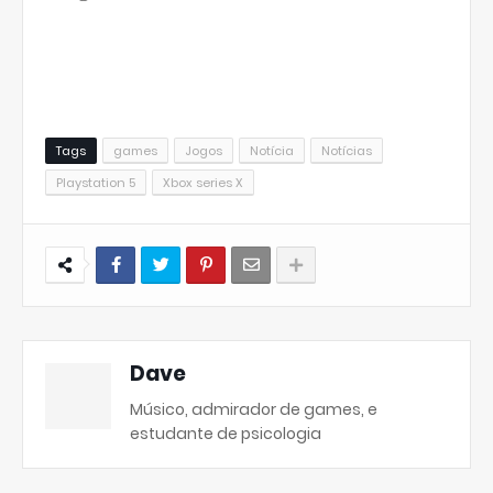
Tags
games
Jogos
Notícia
Notícias
Playstation 5
Xbox series X
Dave
Músico, admirador de games, e
estudante de psicologia