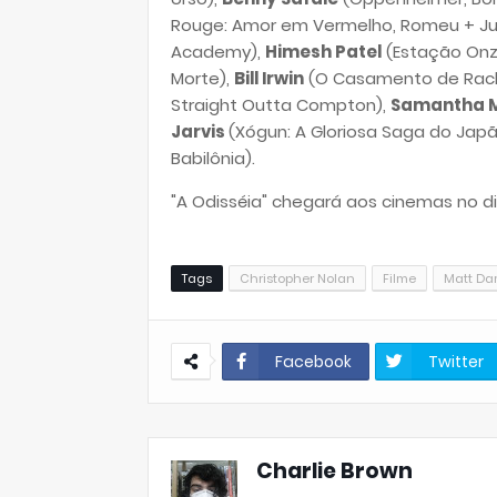
Rouge: Amor em Vermelho, Romeu + Jul
Academy),
Himesh Patel
(Estação Onz
Morte),
Bill Irwin
(O Casamento de Rache
Straight Outta Compton),
Samantha 
Jarvis
(Xógun: A Gloriosa Saga do Jap
Babilônia).
"A Odisséia" chegará aos cinemas no di
Tags
Christopher Nolan
Filme
Matt D
Facebook
Twitter
Charlie Brown