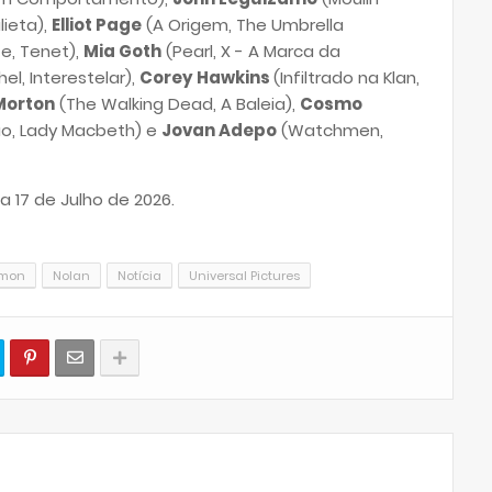
ieta),
Elliot Page
(A Origem, The Umbrella
e, Tenet),
Mia Goth
(Pearl, X - A Marca da
l, Interestelar),
Corey Hawkins
(Infiltrado na Klan,
Morton
(The Walking Dead, A Baleia),
Cosmo
ão, Lady Macbeth) e
Jovan Adepo
(Watchmen,
a 17 de Julho de 2026.
amon
Nolan
Notícia
Universal Pictures