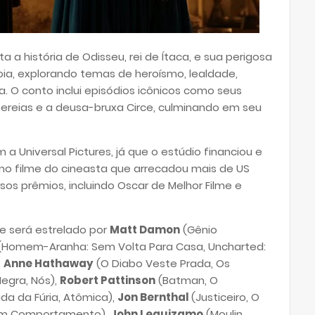
a história de Odisseu, rei de Ítaca, e sua perigosa
oia, explorando temas de heroísmo, lealdade,
a. O conto inclui episódios icônicos como seus
sereias e a deusa-bruxa Circe, culminando em seu
 a Universal Pictures, já que o estúdio financiou e
timo filme do cineasta que arrecadou mais de US
sos prêmios, incluindo Oscar de Melhor Filme e
me será estrelado por
Matt Damon
(Gênio
(Homem-Aranha: Sem Volta Para Casa, Uncharted:
,
Anne Hathaway
(O Diabo Veste Prada, Os
egra, Nós),
Robert Pattinson
(Batman, O
da da Fúria, Atômica),
Jon Bernthal
(Justiceiro, O
om Comportamento),
John Leguizamo
(Moulin