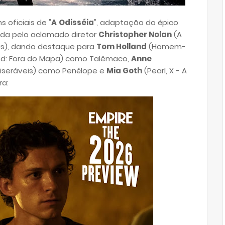
 oficiais de "
A
Odisséia
", adaptação do épico
a pelo aclamado diretor
Christopher Nolan
(A
as), dando destaque para
Tom Holland
(Homem-
ed: Fora do Mapa) como Talêmaco,
Anne
Miseráveis) como Penélope e
Mia Goth
(Pearl, X - A
ra: