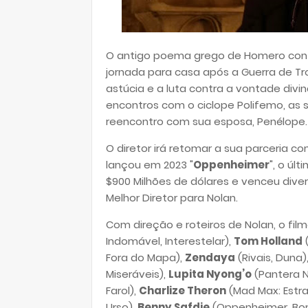
O antigo poema grego de Homero conta 
jornada para casa após a Guerra de Tr
astúcia e a luta contra a vontade divin
encontros com o ciclope Polifemo, as 
reencontro com sua esposa, Penélope.
O diretor irá retomar a sua parceria com
lançou em 2023 "
Oppenheimer
", o úl
$900 Milhões de dólares e venceu diver
Melhor Diretor para Nolan.
Com direção e roteiros de Nolan, o fil
Indomável, Interestelar),
Tom Holland
Fora do Mapa),
Zendaya
(Rivais, Duna)
Miseráveis),
Lupita Nyong’o
(Pantera N
Farol),
Charlize Theron
(Mad Max: Estra
Urso),
Benny Safdie
(Oppenheimer, B