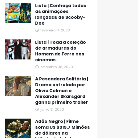
Lista | Conheça todas
as animações
lançadas de Scooby-
Doo
fevereiro 14, 2023
Lista | Toda a coleção
de armaduras do
Homem de Ferro nos
cinemas.
setembro 08, 2020
A Pescadora Solitária |
Drama estrelado por
Olivia Colman e
Alexander Skarsgard
ganha primeiro trailer
julho 31, 2026
Adão Negro | Filme
soma US $319.7 Milhões
de dólares na