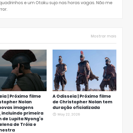
 quadrinhos e um Otaku sujo nas horas vagas. Não me
ror.
Mostrar mais
eia | Próximo filme
A Odisseia | Próximo filme
stopher Nolan
de Christopher Nolan tem
novas imagens
duração oficializada
, incluindo primeira
May 22, 2026
 de Lupita Nyong’o
lena de Tróia e
nestra