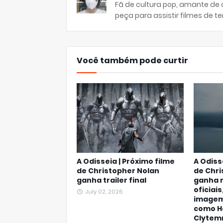
Fã de cultura pop, amante de
peça para assistir filmes de ter
Você também pode curtir
A Odisseia | Próximo filme
A Odiss
de Christopher Nolan
de Chri
ganha trailer final
ganha 
oficiais
July 02, 2026
imagem
como He
Clytem