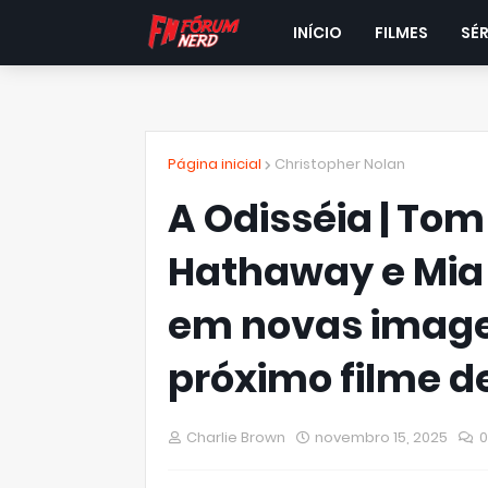
INÍCIO
FILMES
SÉR
Página inicial
Christopher Nolan
A Odisséia | Tom
Hathaway e Mia
em novas imagen
próximo filme d
Charlie Brown
novembro 15, 2025
0