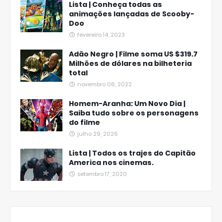
Lista | Conheça todas as
animações lançadas de Scooby-
Doo
fevereiro 14, 2023
Adão Negro | Filme soma US $319.7
Milhões de dólares na bilheteria
total
novembro 06, 2022
Homem-Aranha: Um Novo Dia |
Saiba tudo sobre os personagens
do filme
julho 29, 2026
Lista | Todos os trajes do Capitão
America nos cinemas.
setembro 17, 2020