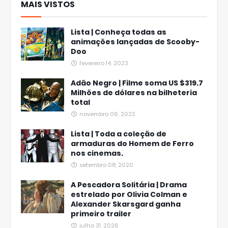
MAIS VISTOS
Lista | Conheça todas as
animações lançadas de Scooby-
Doo
fevereiro 14, 2023
Adão Negro | Filme soma US $319.7
Milhões de dólares na bilheteria
total
novembro 06, 2022
Lista | Toda a coleção de
armaduras do Homem de Ferro
nos cinemas.
setembro 08, 2020
A Pescadora Solitária | Drama
estrelado por Olivia Colman e
Alexander Skarsgard ganha
primeiro trailer
julho 31, 2026