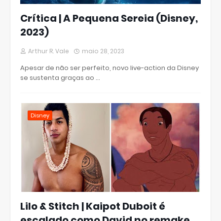
Crítica | A Pequena Sereia (Disney,
2023)
Arthur R. Vale
maio 28, 2023
Apesar de não ser perfeito, novo live-action da Disney
se sustenta graças ao …
Disney
Lilo & Stitch | Kaipot Duboit é
escalado como David no remake