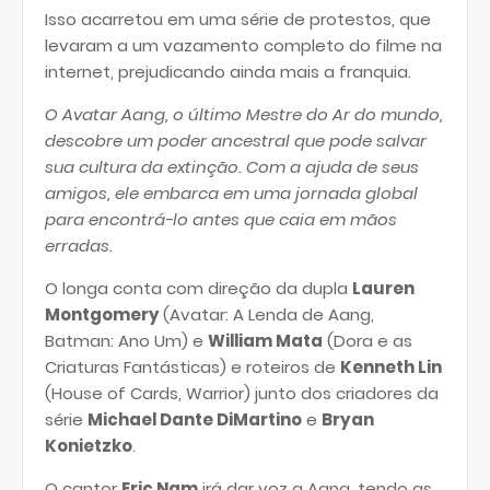
Isso acarretou em uma série de protestos, que
levaram a um vazamento completo do filme na
internet, prejudicando ainda mais a franquia.
O Avatar Aang, o último Mestre do Ar do mundo,
descobre um poder ancestral que pode salvar
sua cultura da extinção. Com a ajuda de seus
amigos, ele embarca em uma jornada global
para encontrá-lo antes que caia em mãos
erradas.
O longa conta com direção da dupla
Lauren
Montgomery
(Avatar: A Lenda de Aang,
Batman: Ano Um) e
William Mata
(Dora e as
Criaturas Fantásticas) e roteiros de
Kenneth Lin
(House of Cards, Warrior) junto dos criadores da
série
Michael Dante DiMartino
e
Bryan
Konietzko
.
O cantor
Eric Nam
irá dar voz a Aang, tendo as