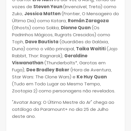
vozes de
Steven Yeun
(Invencível, Treta) como
Zuko,
Jessica Matten
(Frontier, O Mensageiro do
Último Dia) como Katara,
Román Zaragoza
(Ghosts) como Sokka,
Dionne Quan
(Os
Padrinhos Mágicos, Rugrats Crescidos) como
Toph,
Dave Bautista
(Guardiões da Galáxia,
Duna) como o vilão principal,
Taika Waititi
(Jojo
Rabbit, Thor: Ragnarok),
Geraldine
Viswanathan
(Thunderbolts*, Garotas em
Fuga),
Dee Bradley Baker
(Hora de Aventura,
Star Wars: The Clone Wars) e
Ke Huy Quan
(Tudo em Todo Lugar ao Mesmo Tempo,
Zootopia 2) como personagens não revelados.
"Avatar Aang: O Último Mestre do Ar" chega ao
catálogo da Paramount+ no dia 25 de Julho
deste ano.