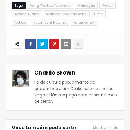
Tags
Aang: The Last Airbender
Animação
Avatar
Avatar Studios
Avatar: a Lenda de Aang
Filme
Notícia
Paramount Pictures
Paramount+
Charlie Brown
Fã de cultura pop, amante de
quadrinhos e um Otaku sujo nas horas
vagas. Não me peça para assistir filmes
de terror.
Você também pode curtir
Mostrar mais