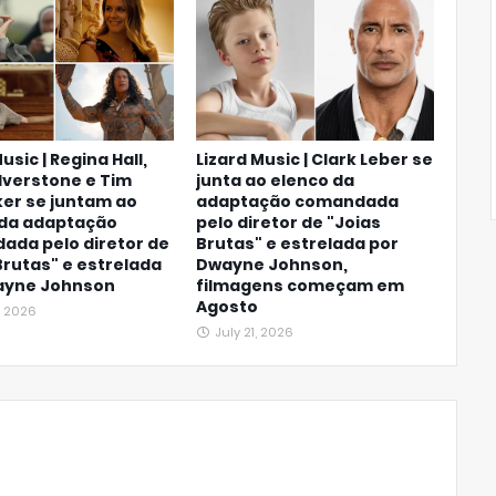
usic | Regina Hall,
Lizard Music | Clark Leber se
Silverstone e Tim
junta ao elenco da
er se juntam ao
adaptação comandada
 da adaptação
pelo diretor de "Joias
ada pelo diretor de
Brutas" e estrelada por
Brutas" e estrelada
Dwayne Johnson,
ayne Johnson
filmagens começam em
Agosto
, 2026
July 21, 2026