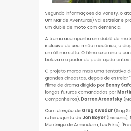
Segundo informações da Variety, o at
Um Mar de Aventuras)
vai estrelar e pro
um dublê de moto com demência.
A trama acompanha um dublê de motoc
inclusive de seu irmão mecânico, o di
um último salto. O filme examina e co
beleza e o poder de pedir ajuda antes
O projeto marca mais uma tentativa d
grandes cineastas, depois de estrelar "
filme de drama dirigido por
Benny Saf
longas futuros comandados por
Marti
Companheiros),
Darren Aronofsky
(Mã
Com direção de
Greg Kwedar
(Sing Si
roteiros junto de
Jon Boyer
(Lessons),
Manteiga de Amendoim, Los Frikis), "Fr