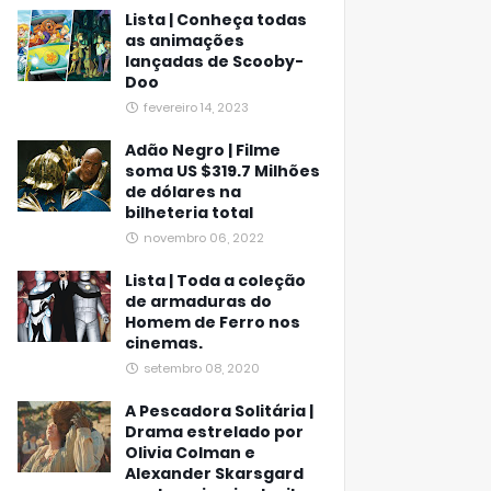
Lista | Conheça todas
as animações
lançadas de Scooby-
Doo
fevereiro 14, 2023
Adão Negro | Filme
soma US $319.7 Milhões
de dólares na
bilheteria total
novembro 06, 2022
Lista | Toda a coleção
de armaduras do
Homem de Ferro nos
cinemas.
setembro 08, 2020
A Pescadora Solitária |
Drama estrelado por
Olivia Colman e
Alexander Skarsgard