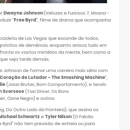
or
Dwayne Johnson
(Velozes e Furiosos 7, Moana -
duzir "
Free Byrd
", filme de drama que acompanha
icleta de Las Vegas que esconde de todos,
agnóstico de demência, enquanto arrisca tudo em
nfronta os vastos mistérios da mente, bem como a
 que seja tarde demais.
e Johnson de formar uma carreira mais séria com
Coração de Lutador - The Smashing Machine
",
die
(Joias Brutas, Bom Comportamento), e tendo
n Scorsese
(Taxi Driver, Os Bons
e!, Cisne Negro) e outros.
ng, Do Outro Lado da Fronteira), que assina os
Michael Schwartz
e
Tyler Nilson
(O Falcão
ee Byrd" não tem previsão de estreia ou para