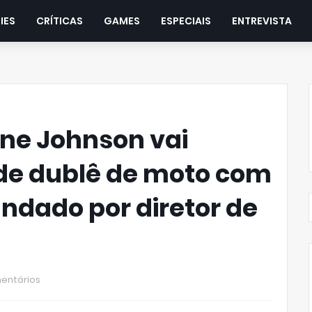
IES
CRÍTICAS
GAMES
ESPECIAIS
ENTREVISTA
yne Johnson vai
de dublê de moto com
dado por diretor de
entários