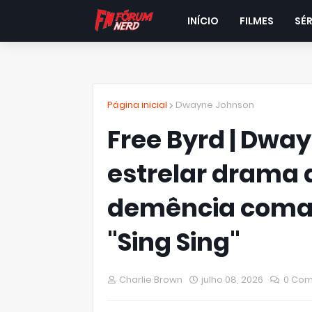
INÍCIO
FILMES
SÉR
Página inicial
Dwayne Johnson
Free Byrd | Dwa
estrelar drama 
demência coman
"Sing Sing"
Charlie Brown
julho 08, 2026
0 Com