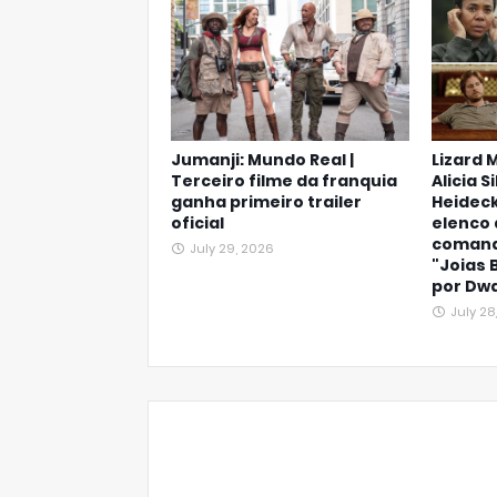
Jumanji: Mundo Real |
Lizard M
Terceiro filme da franquia
Alicia 
ganha primeiro trailer
Heideck
oficial
elenco
comand
July 29, 2026
"Joias 
por Dw
July 28