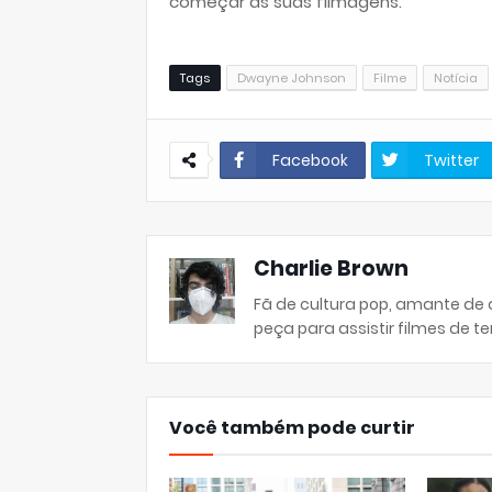
começar as suas filmagens.
Tags
Dwayne Johnson
Filme
Notícia
Facebook
Twitter
Charlie Brown
Fã de cultura pop, amante de
peça para assistir filmes de ter
Você também pode curtir