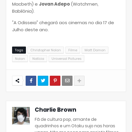
Macbeth) e
Jovan Adepo
(Watchmen,
Babilônia).
"A Odisseia" chegará aos cinemas no dia 17 de
Julho deste ano.
Tags
Christopher Nolan
Filme
Matt Damon
Nolan
Notícia
Universal Pictures
Charlie Brown
Fã de cultura pop, amante de
quadrinhos e um Otaku sujo nas horas