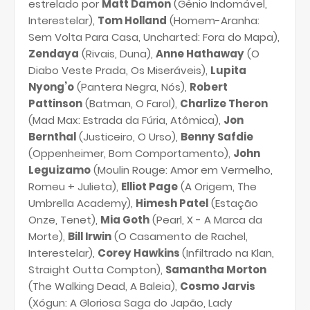
estrelado por
Matt Damon
(Gênio Indomável,
Interestelar),
Tom Holland
(Homem-Aranha:
Sem Volta Para Casa, Uncharted: Fora do Mapa),
Zendaya
(Rivais, Duna),
Anne Hathaway
(O
Diabo Veste Prada, Os Miseráveis),
Lupita
Nyong’o
(Pantera Negra, Nós),
Robert
Pattinson
(Batman, O Farol),
Charlize Theron
(Mad Max: Estrada da Fúria, Atômica),
Jon
Bernthal
(Justiceiro, O Urso),
Benny Safdie
(Oppenheimer, Bom Comportamento),
John
Leguizamo
(Moulin Rouge: Amor em Vermelho,
Romeu + Julieta),
Elliot Page
(A Origem, The
Umbrella Academy),
Himesh Patel
(Estação
Onze, Tenet),
Mia Goth
(Pearl, X - A Marca da
Morte),
Bill Irwin
(O Casamento de Rachel,
Interestelar),
Corey Hawkins
(Infiltrado na Klan,
Straight Outta Compton),
Samantha Morton
(The Walking Dead, A Baleia),
Cosmo Jarvis
(Xógun: A Gloriosa Saga do Japão, Lady