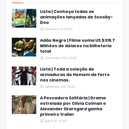
Lista | Conheça todas as
animações lançadas de Scooby-
Doo
fevereiro 14, 2023
Adão Negro | Filme soma US $319.7
Milhões de dólares na bilheteria
total
novembro 06, 2022
Lista | Toda a coleção de
armaduras do Homem de Ferro
nos cinemas.
setembro 08, 2020
A Pescadora Solitária | Drama
estrelado por Olivia Colman e
Alexander Skarsgard ganha
primeiro trailer
julho 31, 2026