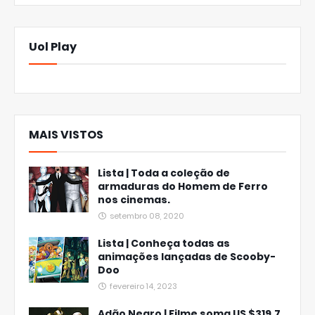
Uol Play
MAIS VISTOS
Lista | Toda a coleção de
armaduras do Homem de Ferro
nos cinemas.
setembro 08, 2020
Lista | Conheça todas as
animações lançadas de Scooby-
Doo
fevereiro 14, 2023
Adão Negro | Filme soma US $319.7