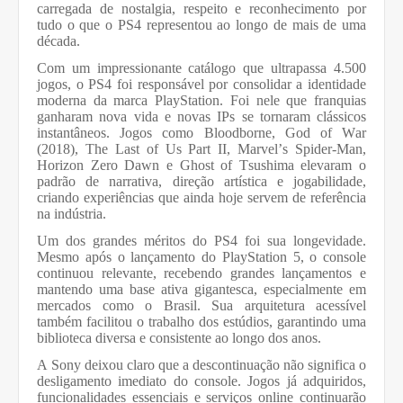
carregada de nostalgia, respeito e reconhecimento por
tudo o que o PS4 representou ao longo de mais de uma
década.
Com um impressionante catálogo que ultrapassa 4.500
jogos, o PS4 foi responsável por consolidar a identidade
moderna da marca PlayStation. Foi nele que franquias
ganharam nova vida e novas IPs se tornaram clássicos
instantâneos. Jogos como Bloodborne, God of War
(2018), The Last of Us Part II, Marvel’s Spider-Man,
Horizon Zero Dawn e Ghost of Tsushima elevaram o
padrão de narrativa, direção artística e jogabilidade,
criando experiências que ainda hoje servem de referência
na indústria.
Um dos grandes méritos do PS4 foi sua longevidade.
Mesmo após o lançamento do PlayStation 5, o console
continuou relevante, recebendo grandes lançamentos e
mantendo uma base ativa gigantesca, especialmente em
mercados como o Brasil. Sua arquitetura acessível
também facilitou o trabalho dos estúdios, garantindo uma
biblioteca diversa e consistente ao longo dos anos.
A Sony deixou claro que a descontinuação não significa o
desligamento imediato do console. Jogos já adquiridos,
funcionalidades essenciais e serviços online continuarão