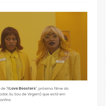
 de "
I Love Boosters
", próximo filme do
odar, Eu Sou de Virgem) que está em
onfira: