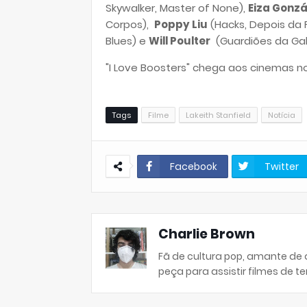
Skywalker, Master of None),
Eiza Gonzá
Corpos),
Poppy Liu
(Hacks, Depois da 
Blues) e
Will Poulter
(Guardiões da Galáx
"I Love Boosters" chega aos cinemas no
Tags
Filme
Lakeith Stanfield
Notícia
Facebook
Twitter
Charlie Brown
Fã de cultura pop, amante de
peça para assistir filmes de ter