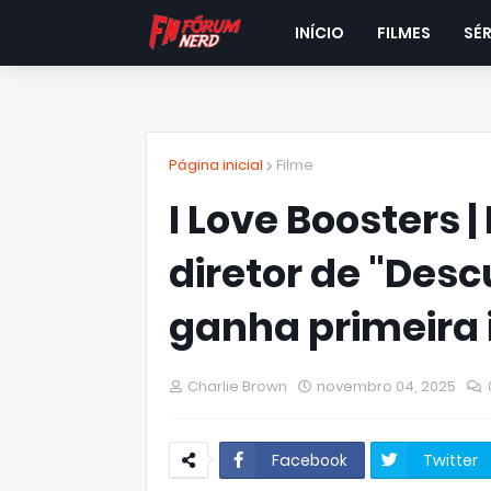
INÍCIO
FILMES
SÉR
Página inicial
Filme
I Love Boosters 
diretor de "Des
ganha primeira 
Charlie Brown
novembro 04, 2025
Facebook
Twitter