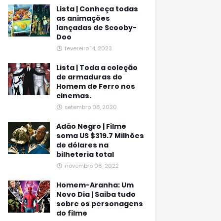
Lista | Conheça todas
as animações
lançadas de Scooby-
Doo
fevereiro 14, 2023
Lista | Toda a coleção
de armaduras do
Homem de Ferro nos
cinemas.
setembro 08, 2020
Adão Negro | Filme
soma US $319.7 Milhões
de dólares na
bilheteria total
novembro 06, 2022
Homem-Aranha: Um
Novo Dia | Saiba tudo
sobre os personagens
do filme