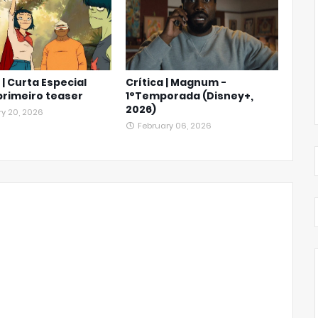
 | Curta Especial
Crítica | Magnum -
rimeiro teaser
1°Temporada (Disney+,
2026)
ry 20, 2026
February 06, 2026