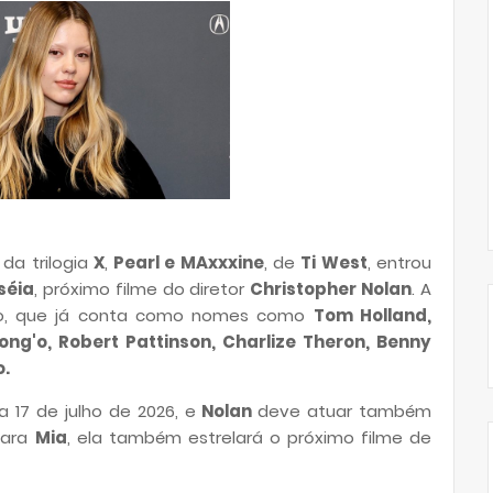
a da trilogia
X
,
Pearl e MAxxxine
, de
Ti West
, entrou
séia
, próximo filme do diretor
Christopher Nolan
. A
eso, que já conta como nomes como
Tom Holland,
ng'o, Robert Pattinson, Charlize Theron, Benny
o.
 17 de julho de 2026, e
Nolan
deve atuar também
Para
Mia
, ela também estrelará o próximo filme de