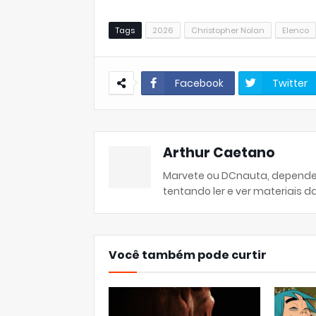
Tags
2026
Christopher Nolan
Elenco
Facebook
Twitter
Arthur Caetano
Marvete ou DCnauta, depende 
tentando ler e ver materiais 
Você também pode curtir