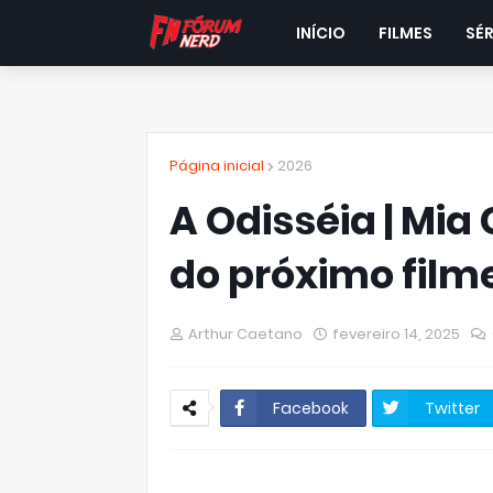
INÍCIO
FILMES
SÉR
Página inicial
2026
A Odisséia | Mia
do próximo film
Arthur Caetano
fevereiro 14, 2025
Facebook
Twitter