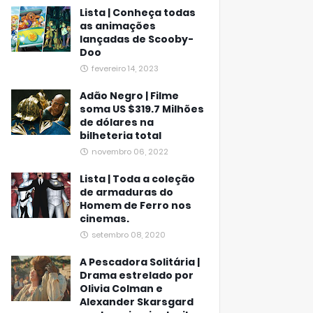
Lista | Conheça todas
as animações
lançadas de Scooby-
Doo
fevereiro 14, 2023
Adão Negro | Filme
soma US $319.7 Milhões
de dólares na
bilheteria total
novembro 06, 2022
Lista | Toda a coleção
de armaduras do
Homem de Ferro nos
cinemas.
setembro 08, 2020
A Pescadora Solitária |
Drama estrelado por
Olivia Colman e
Alexander Skarsgard