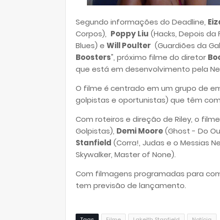
Segundo informações do Deadline,
Ei
Corpos),
Poppy Liu
(Hacks, Depois da 
Blues) e
Will Poulter
(Guardiões da Galá
Boosters
", próximo filme do diretor
Boo
que está em desenvolvimento pela Neo
O filme é centrado em um grupo de 
golpistas e oportunistas) que têm co
Com roteiros e direção de Riley, o film
Golpistas),
Demi Moore
(Ghost - Do Ou
Stanfield
(Corra!, Judas e o Messias N
Skywalker, Master of None).
Com filmagens programadas para começ
tem previsão de lançamento.
Tags
Filme
Lakeith Stanfield
Notícia