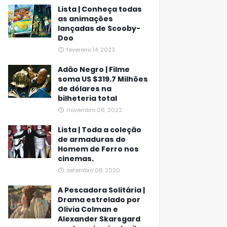
Lista | Conheça todas
as animações
lançadas de Scooby-
Doo
fevereiro 14, 2023
Adão Negro | Filme
soma US $319.7 Milhões
de dólares na
bilheteria total
novembro 06, 2022
Lista | Toda a coleção
de armaduras do
Homem de Ferro nos
cinemas.
setembro 08, 2020
A Pescadora Solitária |
Drama estrelado por
Olivia Colman e
Alexander Skarsgard