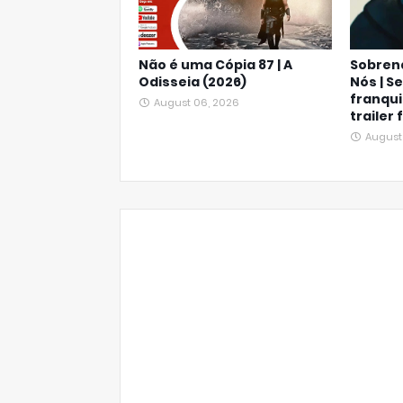
Não é uma Cópia 87 | A
Sobrena
Odisseia (2026)
Nós | S
franqui
August 06, 2026
trailer 
August