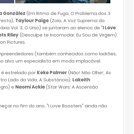
za González
(Em Ritmo de Fuga, O Problema dos 3
Festa),
Taylour Paige
(Zola, A Voz Suprema do
xia Vol. 3, O Urso) se juntaram ao elenco de "
I Love
ts Riley
(Desculpe te Incomodar, Eu Sou de Virgem)
n Pictures.
empreendedores (também conhecidos como ladrões,
mo alvo um especialista em moda implacável.
e é estrelado por
Keke Palmer
(Não! Não Olhe!, As
tro Lado da Vida, A Substância)
,
Lakeith
egro) e
Naomi Ackie
(Star Wars: A Ascensão
ar no fim do ano, "I Love Boosters" ainda não