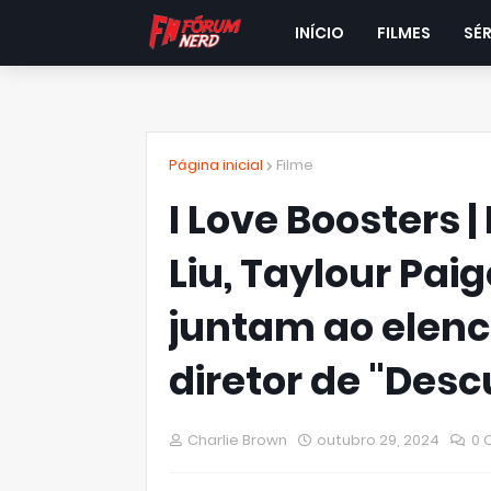
INÍCIO
FILMES
SÉR
Página inicial
Filme
I Love Boosters 
Liu, Taylour Paig
juntam ao elenc
diretor de "Des
Charlie Brown
outubro 29, 2024
0 