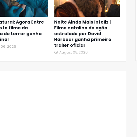
tural: Agora Entre
Noite Ainda Mais Infeliz |
exto filme da
Filme natalino de ação
a de terror ganha
estrelado por David
final
Harbour ganha primeiro
trailer oficial
 06, 2026
August 05, 2026