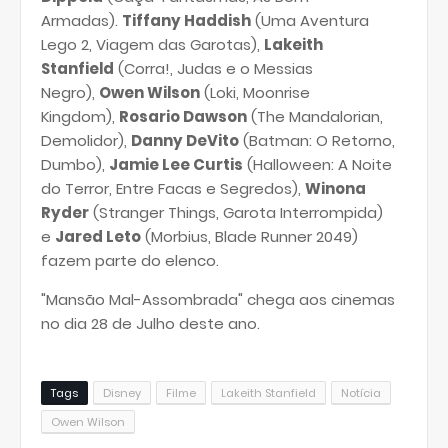
Armadas).
Tiffany Haddish
(Uma Aventura
Lego 2, Viagem das Garotas),
Lakeith
Stanfield
(Corra!, Judas e o Messias
Negro),
Owen Wilson
(Loki, Moonrise
Kingdom),
Rosario Dawson
(The Mandalorian,
Demolidor),
Danny DeVito
(Batman: O Retorno,
Dumbo),
Jamie Lee Curtis
(Halloween: A Noite
do Terror, Entre Facas e Segredos),
Winona
Ryder
(Stranger Things, Garota Interrompida)
e
Jared Leto
(Morbius, Blade Runner 2049)
fazem parte do elenco.
"Mansão Mal-Assombrada" chega aos cinemas
no dia 28 de Julho deste ano.
Tags
Disney
Filme
Lakeith Stanfield
Notícia
Owen Wilson