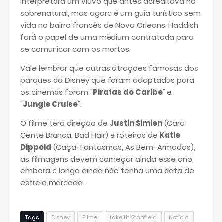
interpretará um viúvo que antes acreditava no
sobrenatural, mas agora é um guia turístico sem
vida no bairro francês de Nova Orleans. Haddish
fará o papel de uma médium contratada para
se comunicar com os mortos.
Vale lembrar que outras atrações famosas dos
parques da Disney que foram adaptadas para
os cinemas foram "
Piratas do Caribe
" e
"
Jungle Cruise
".
O filme terá direção de
Justin Simien
(Cara
Gente Branca, Bad Hair) e roteiros de
Katie
Dippold
(Caça-Fantasmas, As Bem-Armadas),
as filmagens devem começar ainda esse ano,
embora o longa ainda não tenha uma data de
estreia marcada.
Tags
Disney
Filme
Lakeith Stanfield
Notícia