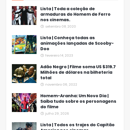
Lista | Toda a coleção de
armaduras do Homem de Ferro
nos cinemas.
setembro 08, 2020
Lista | Conheça todas as
animações lançadas de Scooby-
Doo
fevereiro 14, 2023
Adão Negro | Filme soma US $319.7
Milhões de dólares na bilheteria
total
novembro 06, 2022
Homem-Aranha: Um Novo Dia |
Saiba tudo sobre os personagens
do filme
julho 29, 2026
Lista | Todos os trajes do Capitão