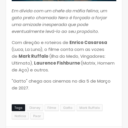
Em dívida com um chefe da máfia felina, um
gato preto chamado Nero é forçado a forjar
uma amizade inesperada que pode
eventualmente levá-lo ao seu propósito.
Com direção e roteiros de
Enrico Casarosa
(Luca, La Luna), o filme conta com as vozes
de
Mark Ruffalo
(Ilha do Medo, Vingadores:
Ultimato),
Laurence Fishburne
(Matrix, Homem
de Aço) e outros.
"Gatto" chega aos cinemas no dia 5 de Março
de 2027.
Tags
Disney
Filme
Gatto
Mark Ruffalo
Notícia
Pixar