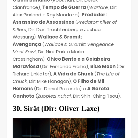
Cianfrance),
Tempo de Guerra
(
Warfare
, Dir:
Alex Garland e Ray Mendoza),
Predador:
Assassino de Assassinos
(
Predator: Killer of
Killers
, Dir: Dan Trachtenberg e Joshua
Wassung),
Wallace & Gromit:
Avengança
(
Wallace & Gromit: Vengeance
Most Fowl
, Dir: Nick Park e Merlin
Crossingham),
Chico Bento e a Goiabeira
Maraviosa
(Dir: Fernando Fraiha),
Blue Moon
(Dir:
Richard Linklater),
A Vida de Chuck
(
The Life of
Chuck
, Dir: Mike Flanagan),
O Filho de Mil
Homens
(Dir: Daniel Rezende) e
A Garota
Canhota
(
Zuopiezi nuhai
, Dir: Shih-Ching Tsou).
30. Sirât (
Dir: Oliver Laxe)