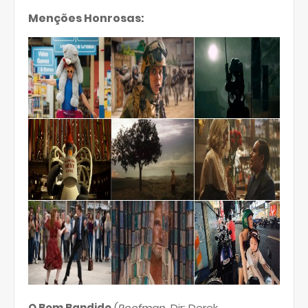
Menções Honrosas:
O Bom Bandido
(
Roofman
, Dir: Derek