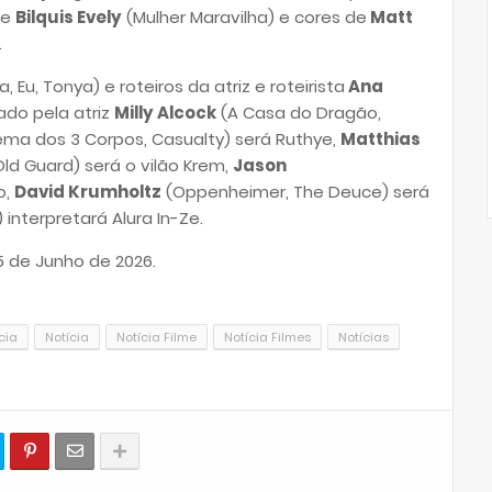
de
Bilquis Evely
(Mulher Maravilha) e cores de
Matt
.
a, Eu, Tonya) e
roteiros da atriz e roteirista
Ana
ado pela atriz
Milly Alcock
(A Casa do Dragão,
ema dos 3 Corpos, Casualty) será Ruthye,
Matthias
ld Guard) será o vilão Krem,
Jason
o,
David Krumholtz
(Oppenheimer, The Deuce) será
 interpretará Alura In-Ze
.
 de Junho de 2026.
cia
Notícia
Notícia Filme
Notícia Filmes
Notícias