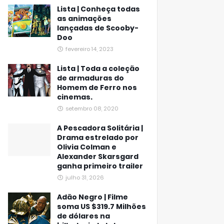
Lista | Conheça todas
as animações
lançadas de Scooby-
Doo
fevereiro 14, 2023
Lista | Toda a coleção
de armaduras do
Homem de Ferro nos
cinemas.
setembro 08, 2020
A Pescadora Solitária |
Drama estrelado por
Olivia Colman e
Alexander Skarsgard
ganha primeiro trailer
julho 31, 2026
Adão Negro | Filme
soma US $319.7 Milhões
de dólares na