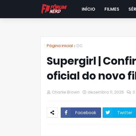
INÍCIO
FILMES
SÉR
Página inicial
DC
Supergirl | Confi
oficial do novo 
Charlie Brown
dezembro 11, 2025
0
Facebook
Twitter