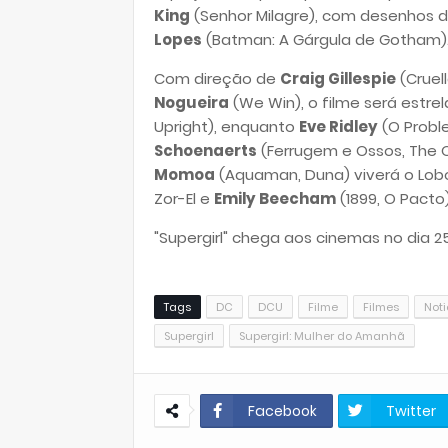
King
(Senhor Milagre), com desenhos 
Lopes
(Batman: A Gárgula de Gotham)
Com direção de
Craig Gillespie
(Cruell
Nogueira
(We Win), o filme será estrel
Upright
), enquanto
Eve Ridley
(O Probl
Schoenaerts
(Ferrugem e Ossos, The O
Momoa
(Aquaman, Duna) viverá o Lob
Zor-El e
Emily Beecham
(1899, O Pacto)
"
Supergirl"
chega aos cinemas no dia 25
Tags
DC
DCU
Filme
Filmes
Noti
Supergirl
Supergirl: Mulher do Amanhã
Facebook
Twitter