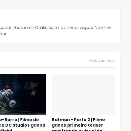
 quadrinhos e um Otaku sujo nas horas vagas. Não me
ror.
Mostrar mais
-Barro | Filme de
Batman - Parte 2 | Filme
da DC Studios ganha
ganha primeiro teaser
oficial
mostrando o visual do