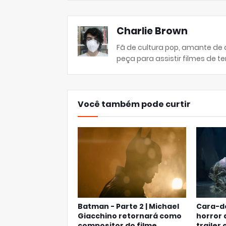
Charlie Brown
Fã de cultura pop, amante de
peça para assistir filmes de ter
Você também pode curtir
Batman - Parte 2 | Michael
Cara-de
Giacchino retornará como
horror 
compositor do filme
trailer 