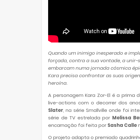
Quando um inimigo inesperado e impl
forçada, contra a sua vontade, a unir
embarcam numa jornada cósmica épica
Kara precisa confrontar as suas orig
heroína.
A personagem Kara Zor-El é a prima 
live-actions com o decorrer dos ano
Slater
, na série Smallville onde foi in
série de TV estrelada por
Melissa Be
encarnação foi feita por
Sasha Calle
n
O projeto adapta o premiado quadrinh