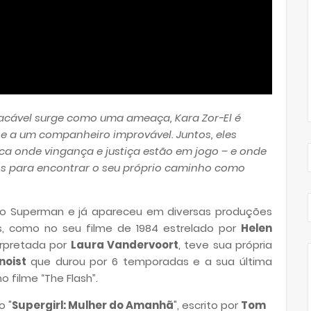
acável surge como uma ameaça, Kara Zor-El é
-se a um companheiro improvável. Juntos, eles
 onde vingança e justiça estão em jogo – e onde
ens para encontrar o seu próprio caminho como
do Superman e já apareceu em diversas produções
s, como no seu filme de 1984 estrelado por
Helen
terpretada por
Laura Vandervoort
, teve sua própria
noist
que durou por 6 temporadas e a sua última
o filme “The Flash”.
o "
Supergirl: Mulher do Amanhã
", escrito por
Tom