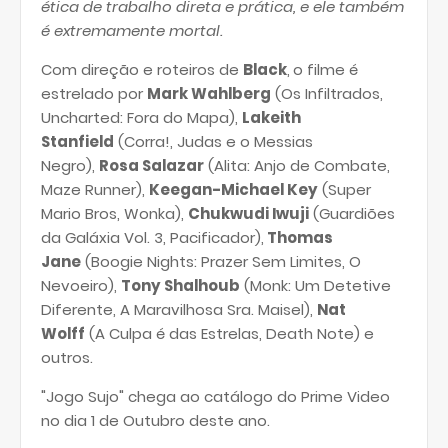
ética de trabalho direta e prática, e ele também
é extremamente mortal.
Com direção e roteiros de
Black
,
o filme é
estrelado por
Mark Wahlberg
(Os Infiltrados,
Uncharted: Fora do Mapa),
Lakeith
Stanfield
(Corra!, Judas e o Messias
Negro),
Rosa Salazar
(Alita: Anjo de Combate,
Maze Runner),
Keegan-Michael Key
(Super
Mario Bros, Wonka),
Chukwudi Iwuji
(Guardiões
da Galáxia Vol. 3, Pacificador),
Thomas
Jane
(Boogie Nights: Prazer Sem Limites, O
Nevoeiro),
Tony Shalhoub
(Monk: Um Detetive
Diferente, A Maravilhosa Sra. Maisel),
Nat
Wolff
(A Culpa é das Estrelas, Death Note) e
outros.
"Jogo Sujo" chega ao catálogo do Prime Video
no dia 1 de Outubro deste ano.