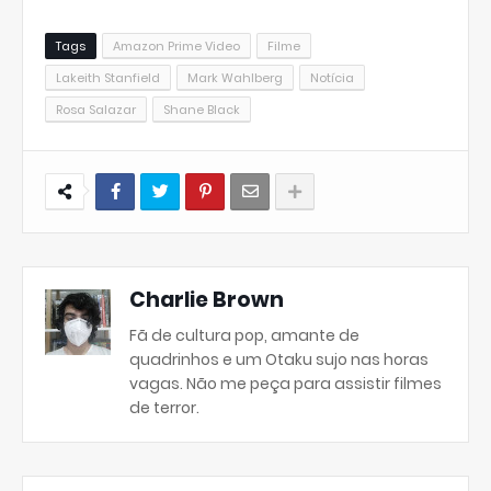
Tags
Amazon Prime Video
Filme
Lakeith Stanfield
Mark Wahlberg
Notícia
Rosa Salazar
Shane Black
Charlie Brown
Fã de cultura pop, amante de
quadrinhos e um Otaku sujo nas horas
vagas. Não me peça para assistir filmes
de terror.