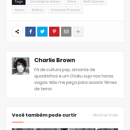
Tags
Christopher Nolan
Filme
Matt Damon
Nolan
Notícia
Universal Pictures
Charlie Brown
Fã de cultura pop, amante de
quadrinhos e um Otaku sujo nas horas
vagas. Não me peça para assistir filmes
de terror.
Você também pode curtir
Mostrar mais