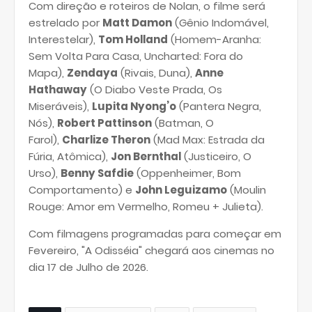
Com direção e roteiros de Nolan, o filme será
estrelado por
Matt Damon
(Gênio Indomável,
Interestelar),
Tom Holland
(Homem-Aranha:
Sem Volta Para Casa, Uncharted: Fora do
Mapa),
Zendaya
(Rivais, Duna),
Anne
Hathaway
(O Diabo Veste Prada, Os
Miseráveis),
Lupita Nyong’o
(Pantera Negra,
Nós),
Robert Pattinson
(Batman, O
Farol),
Charlize Theron
(Mad Max: Estrada da
Fúria, Atômica),
Jon Bernthal
(Justiceiro, O
Urso),
Benny Safdie
(Oppenheimer, Bom
Comportamento) e
John Leguizamo
(Moulin
Rouge: Amor em Vermelho, Romeu + Julieta).
Com filmagens programadas para começar em
Fevereiro, "A Odisséia" chegará aos cinemas no
dia 17 de Julho de 2026.